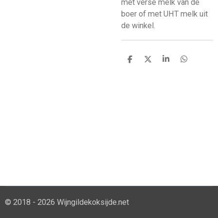
met verse melk van de
boer of met UHT melk uit
de winkel.
D
D
S
D
e
e
h
e
l
e
a
l
e
l
r
e
n
e
n
© 2018 - 2026 Wijngildekoksijde.net