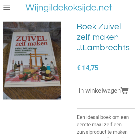
Wijngildekoksijde.net
Ga
direct
naar
Boek Zuivel
de
zelf maken
hoofdinhoud
J.Lambrechts
€ 14,75
In winkelwagen
Een ideaal boek om een
eerste maal zelf een
zuivelproduct te maken