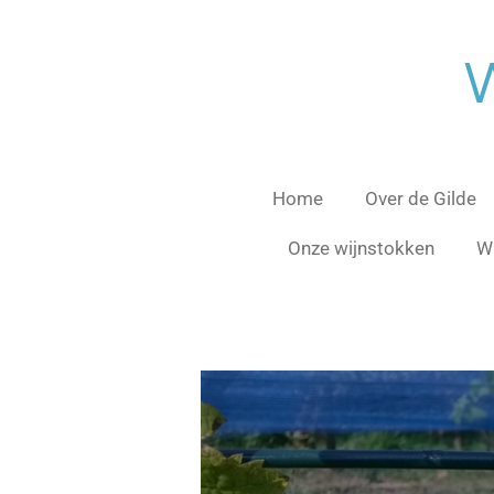
Ga
direct
W
naar
de
hoofdinhoud
Home
Over de Gilde
Onze wijnstokken
Wi