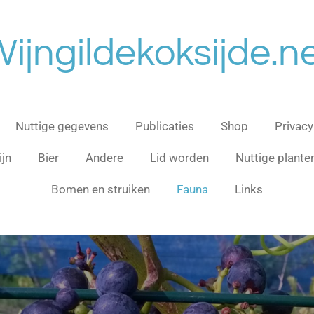
ijngildekoksijde.n
Nuttige gegevens
Publicaties
Shop
Privac
jn
Bier
Andere
Lid worden
Nuttige planten
Bomen en struiken
Fauna
Links